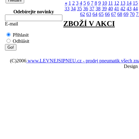
«
1
2
3
4
5
6
7
8
9
10
11
12
13
14
15
33
34
35
36
37
38
39
40
41
42
43
44
Odebírejte novinky
62
63
64
65
66
67
68
69
70
7
ZBOŽÍ V AKCI
E-mail
Přihlasit
Odhlásit
(C)2006
www.LEVNEJSIPNEU.cz - prodej pneumatik všech značek 
Design