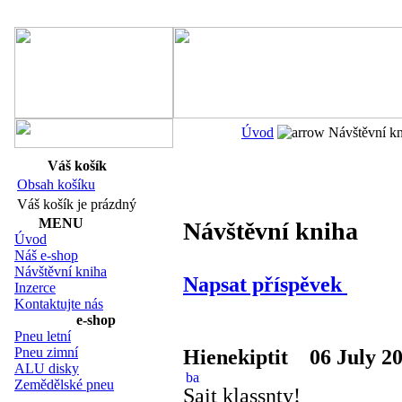
Navigace:
Úvod
Návštěvní kn
Váš košík
Obsah košíku
Váš košík je prázdný
MENU
Návštěvní kniha
Úvod
Náš e-shop
Návštěvní kniha
Napsat příspěvek
Inzerce
Kontaktujte nás
e-shop
Pneu letní
Pneu zimní
Hienekiptit
06 July 20
ALU disky
Zemědělské pneu
Sait klassnty!