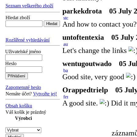
Seznam veškerého zboží
parkekdrota
05 July 2
Hledat zboží
And how to contact you
untoftentexia
05 July 
Rozšířené vyhledávání
Let's change the links
Uživatelské jméno
wentugoutwado
05 Jul
Heslo
Good site, very good
Zapomenuté heslo
Orappedtrielp
05 July
Nemáte účet?
Vytvořte jej!
A good site.
Did it m
Obsah košíku
Váš košík je prázdný
Výrobci
záznamů