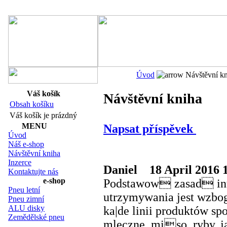
Navigace:
Úvod
Návštěvní kn
Váš košík
Návštěvní kniha
Obsah košíku
Váš košík je prázdný
MENU
Napsat příspěvek
Úvod
Náš e-shop
Návštěvní kniha
Inzerce
Daniel
18 April 2016 
Kontaktujte nás
e-shop
Podstawow zasad int
Pneu letní
utrzymywania jest wzbog
Pneu zimní
ALU disky
ka|de linii produktów sp
Zemědělské pneu
mleczne, miso, ryby, j