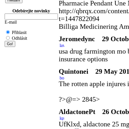
Pharmacie Pendant Une 
http://qbrqx.com/conten
Odebírejte novinky
t=1447822094
E-mail
Billiga Medicinering A
Přihlasit
Jeromedync
29 Octobe
Odhlásit
usa drug farmington mo b
insurance options
Quintonei
29 May 201
The rotten apple injures 
?>@=> 2845>
AldactonePt
26 Octobe
UfKlxd, aldactone 25 mg 