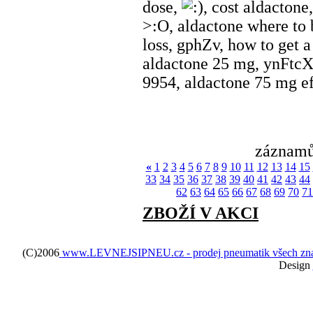
dose,
, cost aldactone
>:O, aldactone where to b
loss, gphZv, how to get a 
aldactone 25 mg, ynFtcX,
9954, aldactone 75 mg ef
záznamů
«
1
2
3
4
5
6
7
8
9
10
11
12
13
14
15
33
34
35
36
37
38
39
40
41
42
43
44
62
63
64
65
66
67
68
69
70
71
ZBOŽÍ V AKCI
(C)2006
www.LEVNEJSIPNEU.cz - prodej pneumatik všech značek 
Design