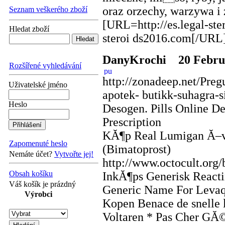
oraz orzechy, warzywa i 
Seznam veškerého zboží
[URL=http://es.legal-ste
Hledat zboží
steroi ds2016.com[/URL
DanyKrochi
20 Februa
Rozšířené vyhledávání
http://zonadeep.net/Pre
Uživatelské jméno
apotek- butikk-suhagra-si
Heslo
Desogen. Pills Online D
Prescription
KĂ¶p Real Lumigan Ă–ve
Zapomenuté heslo
(Bimatoprost)
Nemáte účet?
Vytvořte jej!
http://www.octocult.org/
Obsah košíku
InkĂ¶ps Generisk Reacti
Váš košík je prázdný
Generic Name For Levaq
Výrobci
Kopen Benace de snelle 
Voltaren * Pas Cher GĂ