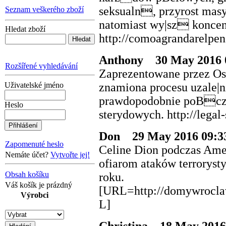
seksualn, przyrost ma
Seznam veškerého zboží
natomiast wy|sz konce
Hledat zboží
http://comoagrandarelpe
Anthony
30 May 2016 
Rozšířené vyhledávání
Zaprezentowane przez Os
znamiona procesu uzale|
Uživatelské jméno
prawdopodobnie poBczon
Heslo
sterydowych. http://legal
Don
29 May 2016 09:3
Zapomenuté heslo
Celine Dion podczas Am
Nemáte účet?
Vytvořte jej!
ofiarom ataków terrorysty
Obsah košíku
roku.
Váš košík je prázdný
[URL=http://domywrocla
Výrobci
L]
Christina
18 May 2016 