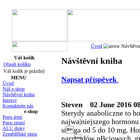
Navigace:
Úvod
Návštěvní
Váš košík
Návštěvní kniha
Obsah košíku
Váš košík je prázdný
MENU
Napsat příspěvek
Úvod
Náš e-shop
Návštěvní kniha
Inzerce
Steven
02 June 2016 08
Kontaktujte nás
e-shop
Sterydy anaboliczne to h
Pneu letní
najwa|niejszego hormonu 
Pneu zimní
ALU disky
siga od 5 do 10 mg. Ho
Zemědělské pneu
narzdów pBciowych, gr