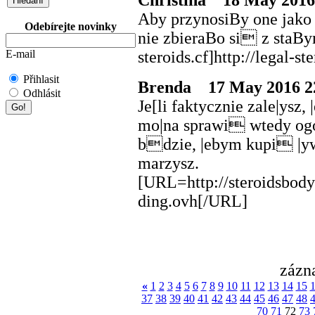
Aby przynosiBy one jako 
Odebírejte novinky
nie zbieraBo si z staB
steroids.cf]http://legal-s
E-mail
Přihlasit
Brenda
17 May 2016 2
Odhlásit
Je[li faktycznie zale|ysz
mo|na sprawi wtedy ogó
bdzie, |ebym kupi |ywe
marzysz.
[URL=http://steroidsbodyb
ding.ovh[/URL]
zázn
«
1
2
3
4
5
6
7
8
9
10
11
12
13
14
15
37
38
39
40
41
42
43
44
45
46
47
48
70
71
72
73