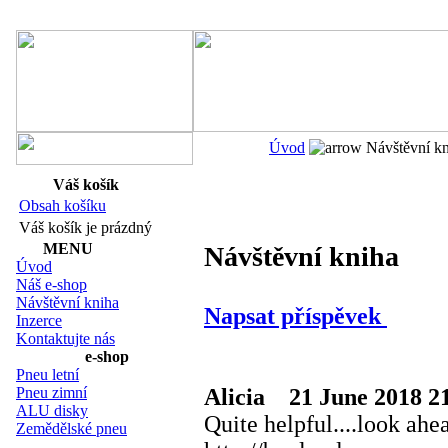
Navigace:
Úvod
Návštěvní kn
Váš košík
Obsah košíku
Váš košík je prázdný
MENU
Návštěvní kniha
Úvod
Náš e-shop
Návštěvní kniha
Napsat příspěvek
Inzerce
Kontaktujte nás
e-shop
Pneu letní
Alicia
21 June 2018 2
Pneu zimní
ALU disky
Quite helpful....look ah
Zemědělské pneu