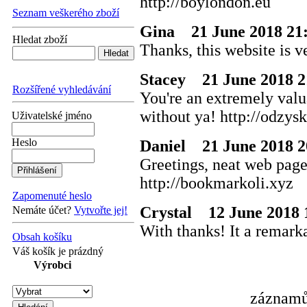
http://boylondon.eu
Seznam veškerého zboží
Gina
21 June 2018 21
Hledat zboží
Thanks, this website is v
Stacey
21 June 2018 2
Rozšířené vyhledávání
You're an extremely valua
without ya! http://odzys
Uživatelské jméno
Heslo
Daniel
21 June 2018 2
Greetings, neat web page
http://bookmarkoli.xyz
Zapomenuté heslo
Crystal
12 June 2018 
Nemáte účet?
Vytvořte jej!
With thanks! It a remark
Obsah košíku
Váš košík je prázdný
Výrobci
záznamů