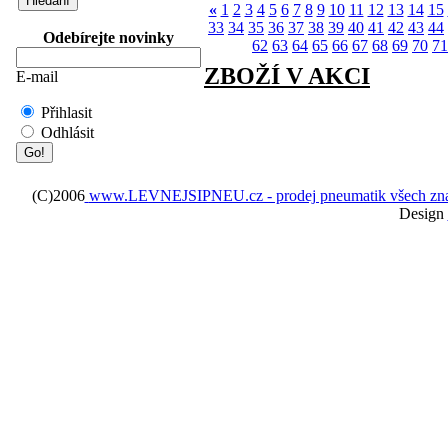
«
1
2
3
4
5
6
7
8
9
10
11
12
13
14
15
33
34
35
36
37
38
39
40
41
42
43
44
Odebírejte novinky
62
63
64
65
66
67
68
69
70
71
ZBOŽÍ V AKCI
E-mail
Přihlasit
Odhlásit
(C)2006
www.LEVNEJSIPNEU.cz - prodej pneumatik všech značek 
Design