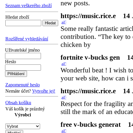
new posts.
Seznam veškerého zboží
https://music.rice.e
14 J
Hledat zboží
Some really fantastic artic
contribution. “The key to 
Rozšířené vyhledávání
chicken by
Uživatelské jméno
fortnite v-bucks gen
14 
Heslo
Wonderful beat ! I wish t
your web site, how can i s
Zapomenuté heslo
https://music.rice.e
14 J
Nemáte účet?
Vytvořte jej!
Respect for the fragility a
Obsah košíku
Váš košík je prázdný
still the mark of an educa
Výrobci
free v-bucks generat
14 