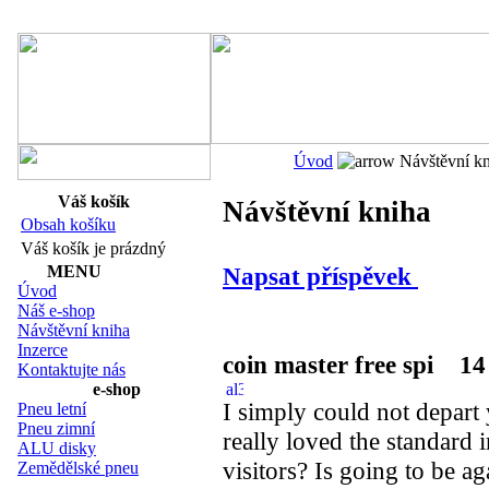
Navigace:
Úvod
Návštěvní kn
Váš košík
Návštěvní kniha
Obsah košíku
Váš košík je prázdný
Napsat příspěvek
MENU
Úvod
Náš e-shop
Návštěvní kniha
Inzerce
coin master free spi
14 
Kontaktujte nás
e-shop
I simply could not depart y
Pneu letní
Pneu zimní
really loved the standard 
ALU disky
visitors? Is going to be ag
Zemědělské pneu