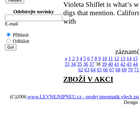
Violeta Shiflet is what’s wr
digs that mention. Califor
Odebírejte novinky
with
E-mail
Přihlasit
Odhlásit
záznamů
«
1
2
3
4
5
6
7
8
9
10
11
12
13
14
15
33
34
35
36
37
38
39
40
41
42
43
44
62
63
64
65
66
67
68
69
70
71
ZBOŽÍ V AKCI
(C)2006
www.LEVNEJSIPNEU.cz - prodej pneumatik všech značek 
Design