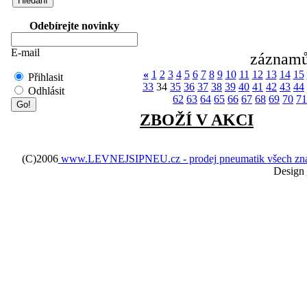
Odebírejte novinky
E-mail
záznamů
«
1
2
3
4
5
6
7
8
9
10
11
12
13
14
15
Přihlasit
33
34
35
36
37
38
39
40
41
42
43
44
Odhlásit
62
63
64
65
66
67
68
69
70
71
ZBOŽÍ V AKCI
(C)2006
www.LEVNEJSIPNEU.cz - prodej pneumatik všech značek 
Design