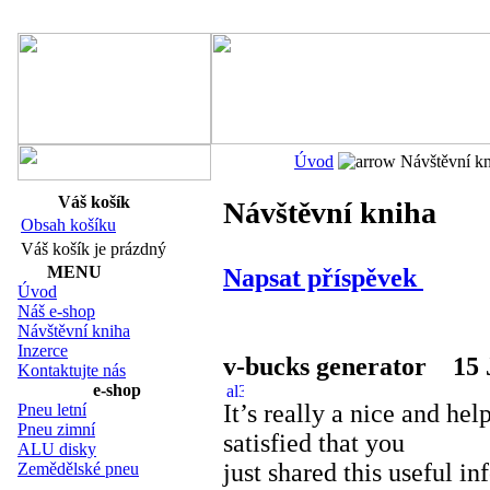
Navigace:
Úvod
Návštěvní kn
Váš košík
Návštěvní kniha
Obsah košíku
Váš košík je prázdný
MENU
Napsat příspěvek
Úvod
Náš e-shop
Návštěvní kniha
Inzerce
v-bucks generator
15 J
Kontaktujte nás
e-shop
It’s really a nice and hel
Pneu letní
Pneu zimní
satisfied that you
ALU disky
just shared this useful in
Zemědělské pneu