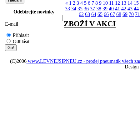
«
1
2
3
4
5
6
7
8
9
10
11
12
13
14
15
33
34
35
36
37
38
39
40
41
42
43
44
Odebírejte novinky
62
63
64
65
66
67
68
69
70
71
ZBOŽÍ V AKCI
E-mail
Přihlasit
Odhlásit
(C)2006
www.LEVNEJSIPNEU.cz - prodej pneumatik všech značek 
Design