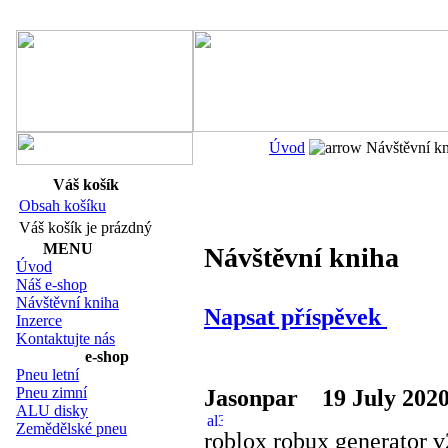
Navigace:
Úvod
Návštěvní kn
Váš košík
Obsah košíku
Váš košík je prázdný
MENU
Návštěvní kniha
Úvod
Náš e-shop
Návštěvní kniha
Napsat příspěvek
Inzerce
Kontaktujte nás
e-shop
Pneu letní
Pneu zimní
Jasonpar
19 July 2020
ALU disky
Zemědělské pneu
roblox robux generator 