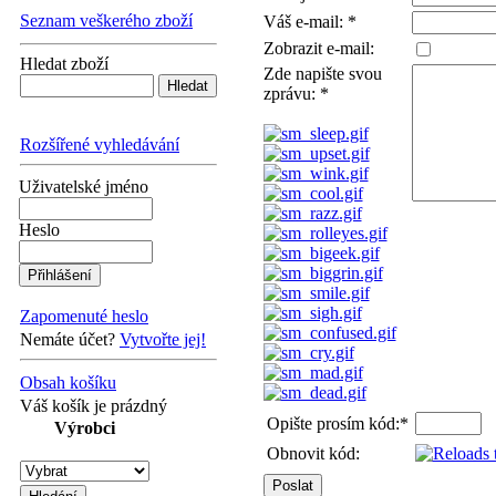
Seznam veškerého zboží
Váš e-mail:
*
Zobrazit e-mail:
Hledat zboží
Zde napište svou
zprávu:
*
Rozšířené vyhledávání
Uživatelské jméno
Heslo
Zapomenuté heslo
Nemáte účet?
Vytvořte jej!
Obsah košíku
Váš košík je prázdný
Opište prosím kód:
*
Výrobci
Obnovit kód: