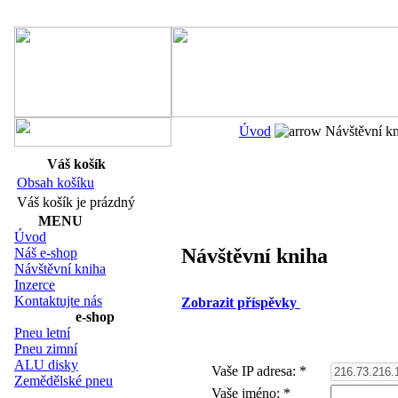
Navigace:
Úvod
Návštěvní k
Váš košík
Obsah košíku
Váš košík je prázdný
MENU
Úvod
Návštěvní kniha
Náš e-shop
Návštěvní kniha
Inzerce
Kontaktujte nás
Zobrazit příspěvky
e-shop
Pneu letní
Pneu zimní
ALU disky
Vaše IP adresa:
*
Zemědělské pneu
Vaše jméno:
*